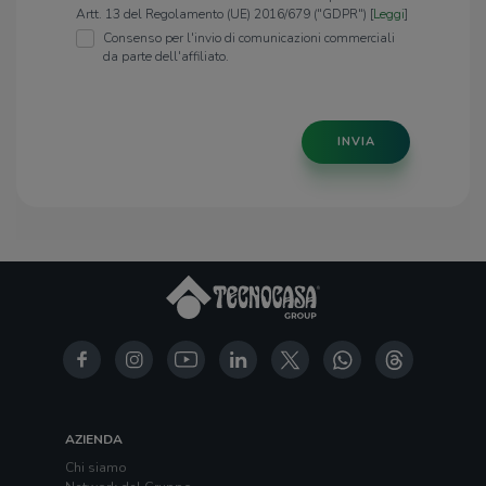
Artt. 13 del Regolamento (UE) 2016/679 ("GDPR") [
Leggi
]
Consenso per l'invio di comunicazioni commerciali
da parte dell'affiliato.
INVIA
AZIENDA
Chi siamo